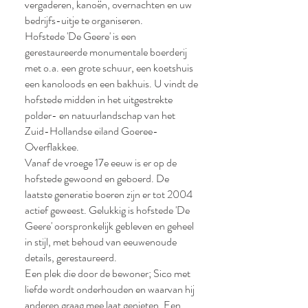
vergaderen, kanoën, overnachten en uw
bedrijfs-uitje te organiseren.
Hofstede 'De Geere' is een
gerestaureerde monumentale boerderij
met o.a. een grote schuur, een koetshuis
een kanoloods en een bakhuis. U vindt de
hofstede midden in het uitgestrekte
polder- en natuurlandschap van het
Zuid-Hollandse eiland Goeree-
Overflakkee.
Vanaf de vroege 17e eeuw is er op de
hofstede gewoond en geboerd. De
laatste generatie boeren zijn er tot 2004
actief geweest. Gelukkig is hofstede 'De
Geere' oorspronkelijk gebleven en geheel
in stijl, met behoud van eeuwenoude
details, gerestaureerd.
Een plek die door de bewoner; Sico met
liefde wordt onderhouden en waarvan hij
anderen graag mee laat genieten. Een