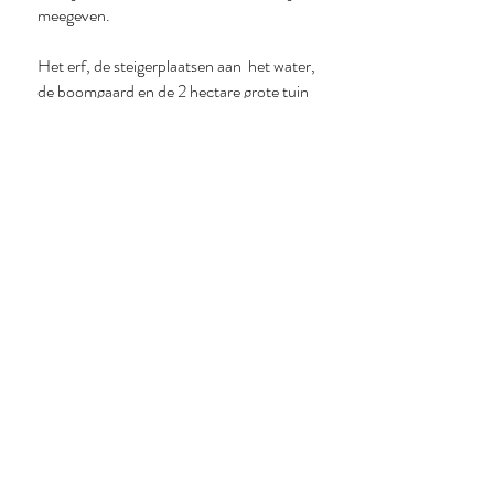
meegeven.
Het erf, de steigerplaatsen aan het water,
de boomgaard en de 2 hectare grote tuin
van de hofstede staan uw team ter
beschikking. Op
verschillende plaatsen
staan er grote picknicktafels. Door de
bijzondere locatie wordt uw bijeenkomst er
vanzelf een, om nooit te vergeten.
Hofstede 'De Geere' is centraal gelegen op
slechts 30 minuten van Rotterdam, 40
minuten van Breda, 60 minuten van
Antwerpen en gemakkelijk toegankelijk
vanuit Brabant en Zeeland. Parkeerruimte
genoeg voor alle gasten op het erf.
oesters rapen
zeilen op de Grevelingen